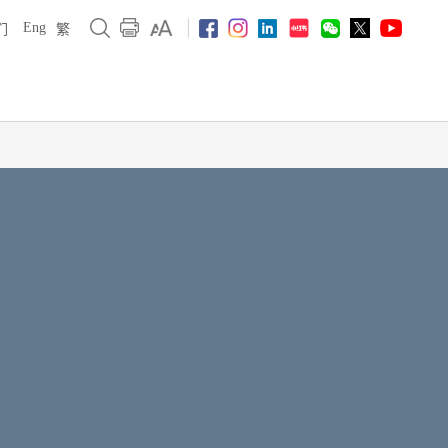
Eng
们
繁