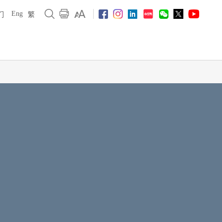
Eng
们
繁