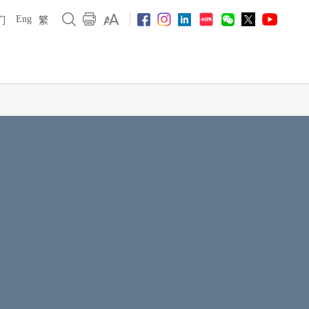
Eng
们
繁