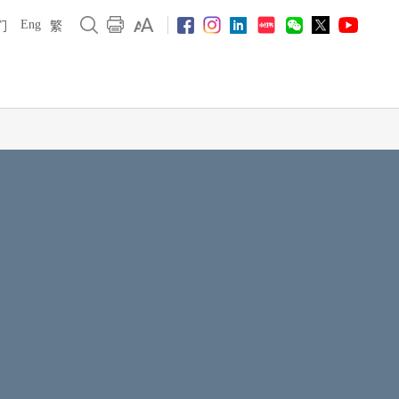
Eng
们
繁