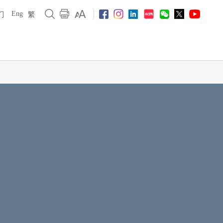
Eng
们
繁