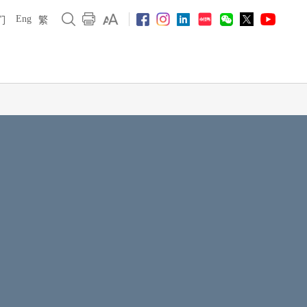
Eng
们
繁