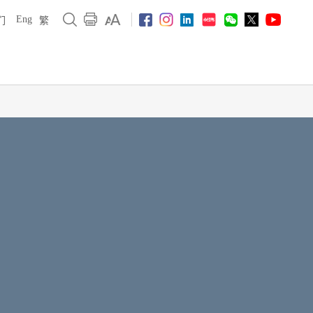
Eng
们
繁