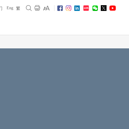
Eng
们
繁