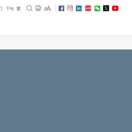
Eng
们
繁