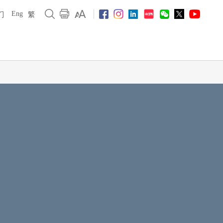
Eng
们
繁