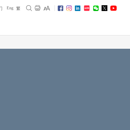
Eng
们
繁