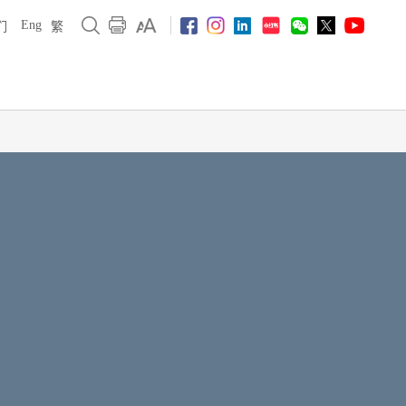
Eng
们
繁