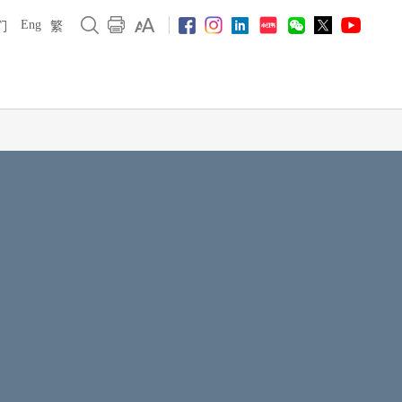
Eng
们
繁