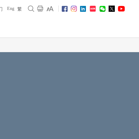
Eng
们
繁