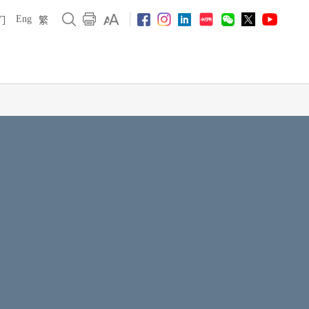
Eng
们
繁