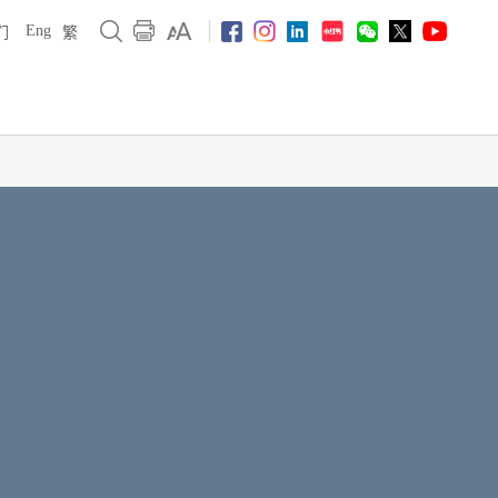
Eng
们
繁