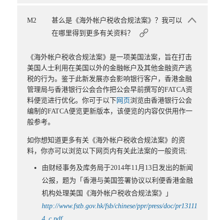
M2
甚么是《海外帐户税收合规法案》？我可以
在哪里得到更多有关资料？
《海外帐户税收合规法案》是一项美国法案，旨在打击
美国人士利用在美国以外的金融帐户及其他金融资产逃
税的行为。鉴于此新发展亦会影响银行客户，香港金融
管理局与香港银行公会合作把公会早前撰写的FATCA资
料便览进行优化。你可于以下
网页
浏览由香港银行公会
编制的FATCA便览更新版本，该便览的内容仅供用作一
般参考。
如你想知道更多有关《海外帐户税收合规法案》的资
料，你亦可以浏览以下网页内有关此法案的一般资讯:
由财经事务及库务局于2014年11月13日发出的新闻
公报，题为「香港与美国签署协议以利便香港金融
机构处理美国《海外帐户税收合规法案》」
http://www.fstb.gov.hk/fsb/chinese/ppr/press/doc/pr13111
4_c.pdf