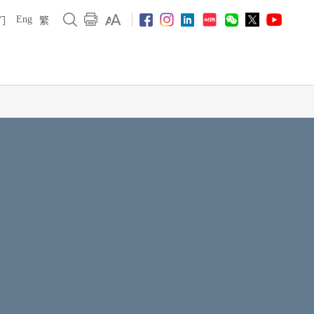
Eng
们
繁