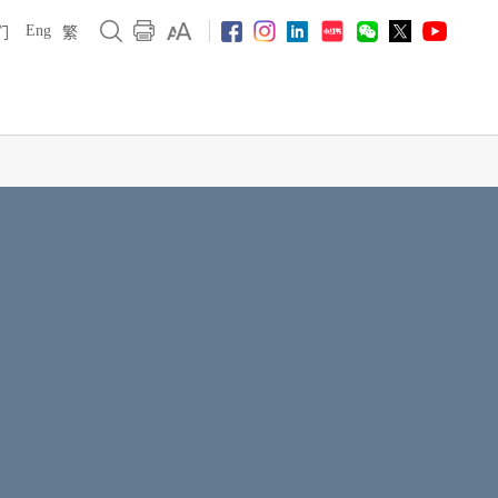
Eng
们
繁