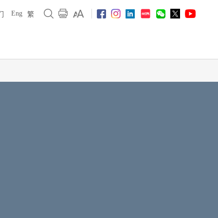
Eng
们
繁