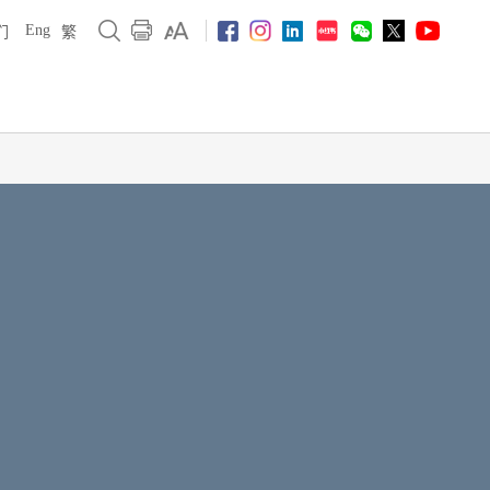
Eng
们
繁