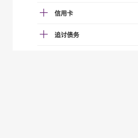
信用卡
追讨债务
存款保障计划
电子银行
骗案
转帐