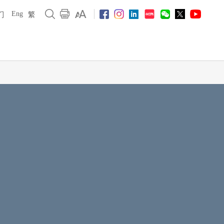
Eng
们
繁