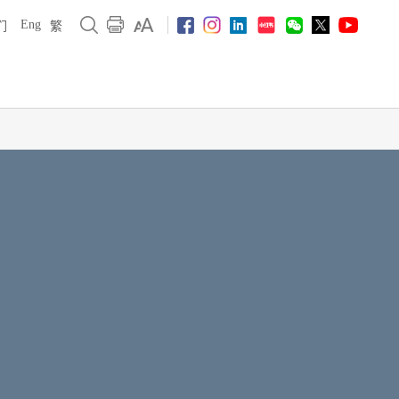
Eng
们
繁