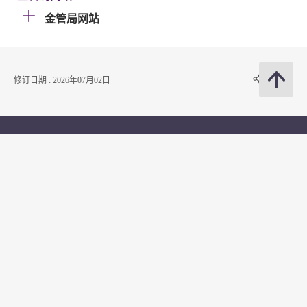
金管局网站
分享
修订日期 : 2026年07月02日
联络我们
订阅电邮通知
关注我们
常用资料
公开资料
无障碍浏览
年度整合开放数据计划（包含空间数据计划）
平等机会