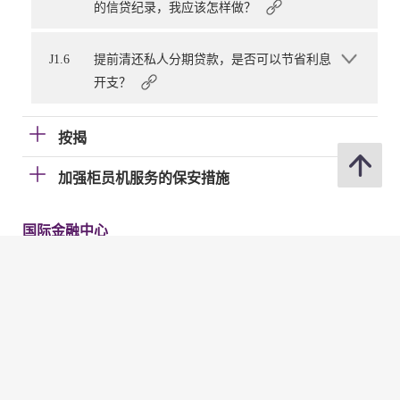
的信贷纪录，我应该怎样做？
J1.6
提前清还私人分期贷款，是否可以节省利息
开支？
按揭
加强柜员机服务的保安措施
国际金融中心
电子帐单及缴费服务（EBPP）
电子支票
快速支付系统
金管局网站