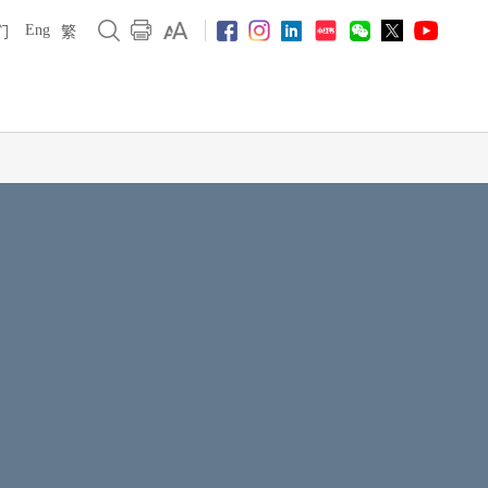
Eng
们
繁