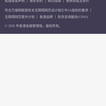
私隐政策声明
保安资料
网页指南
使用条款及条件
符合万维网联盟有关无障碍网页设计指引中2A级别的要求
无障碍网页嘉许计划
香港品牌
防贪咨询服务(CPAS)
© 2026 年香港金融管理局。版权所有。