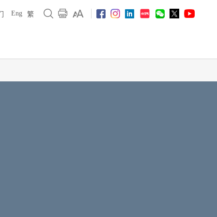
Eng
们
繁