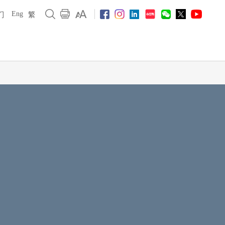
Eng
们
繁