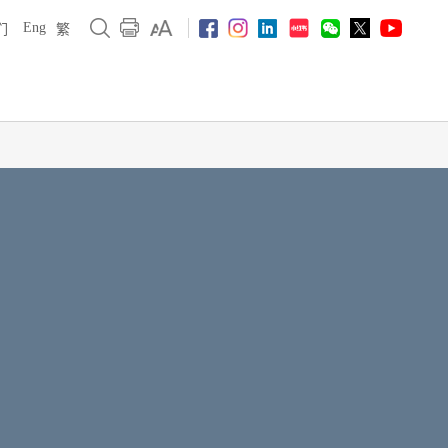
Eng
们
繁