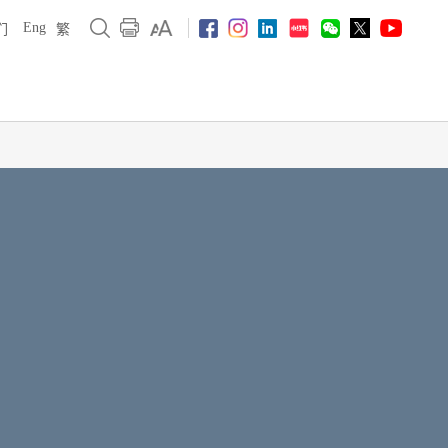
Eng
们
繁