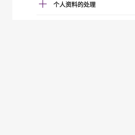
个人资料的处理
利率及汇率
投资服务
发牌事宜（认可机构证券业务
贷款
J1.1
银行拒绝了我的贷款申请