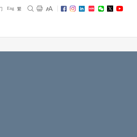
Eng
们
繁