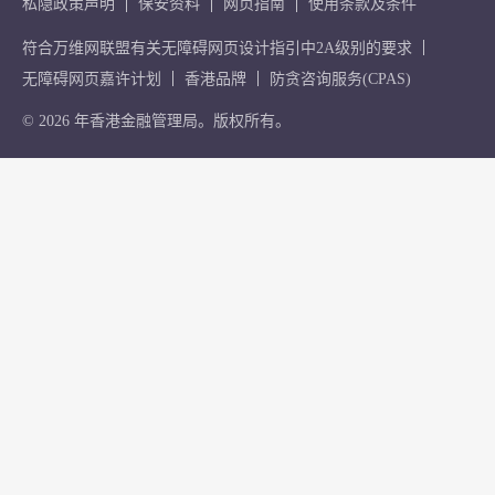
私隐政策声明
保安资料
网页指南
使用条款及条件
符合万维网联盟有关无障碍网页设计指引中2A级别的要求
无障碍网页嘉许计划
香港品牌
防贪咨询服务(CPAS)
© 2026 年香港金融管理局。版权所有。