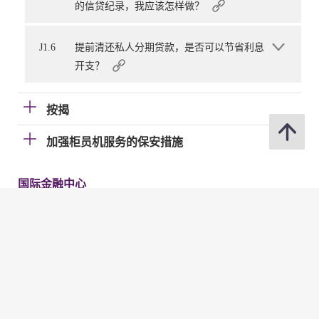
的信贷纪录，我应该怎样做？
J1.6
提前清还私人分期贷款，是否可以节省利息
开支？
按揭
加强柜员机服务的保安措施
国际金融中心
电子帐单及缴费服务（EBPP）
电子支票
快速支付系统
金管局网站