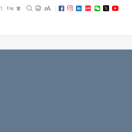
Eng
们
繁