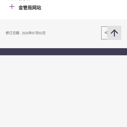
金管局网站
分享
修订日期 : 2026年07月02日
联络我们
订阅电邮通知
关注我们
常用资料
公开资料
无障碍浏览
年度整合开放数据计划（包含空间数据计划）
平等机会