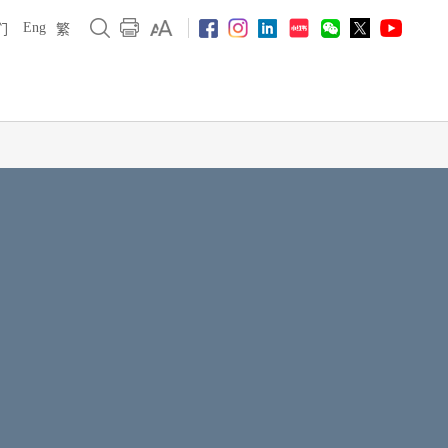
Eng
们
繁