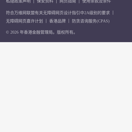
私隐政策声明
保安资料
网页指南
使用条款及条件
符合万维网联盟有关无障碍网页设计指引中2A级别的要求
无障碍网页嘉许计划
香港品牌
防贪咨询服务(CPAS)
© 2026 年香港金融管理局。版权所有。