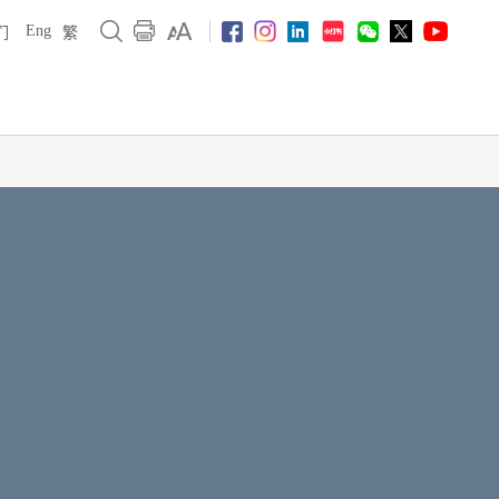
Eng
们
繁