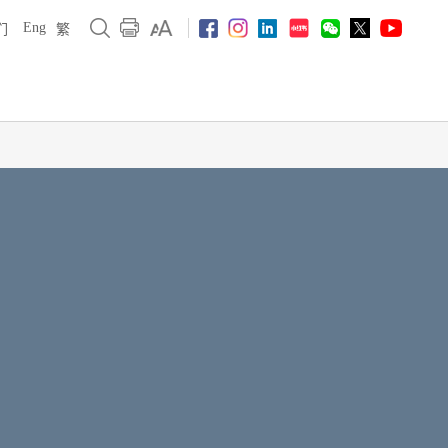
Eng
们
繁