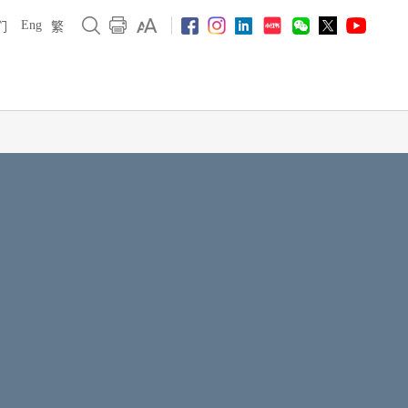
Eng
们
繁