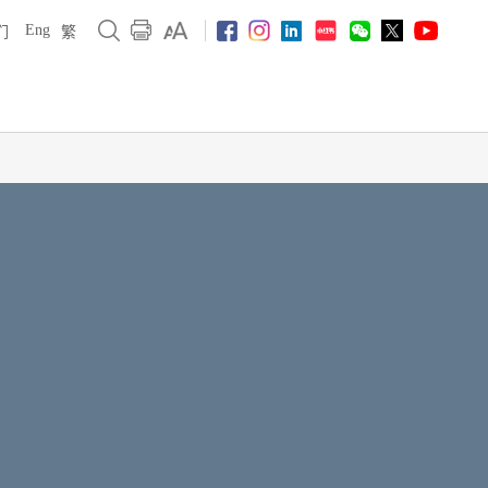
Eng
们
繁