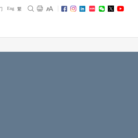
Eng
们
繁