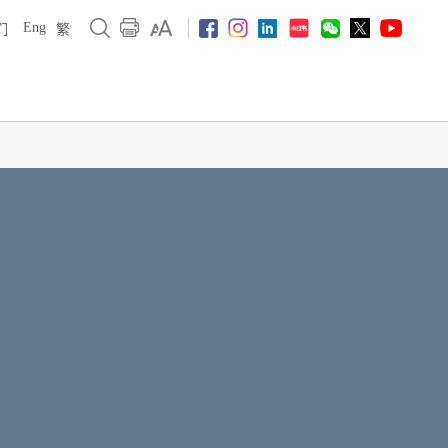
Eng
们
繁