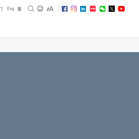
Eng
们
繁