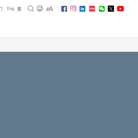
Eng
们
繁