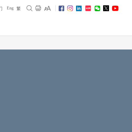
Eng
们
繁