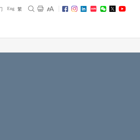
Eng
们
繁