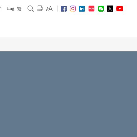
Eng
们
繁