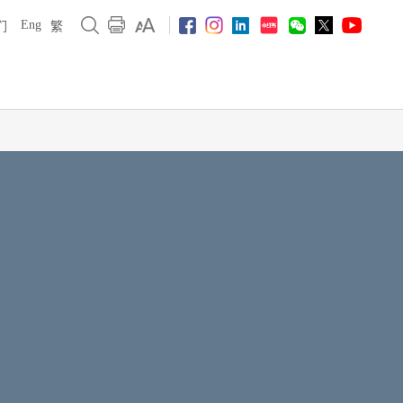
Eng
们
繁